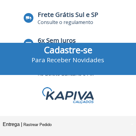
Frete Grátis Sul e SP
Consulte o regulamento
6x Sem Juros
Cadastre-se
no Cartão de Crédito
Para Receber Novidades
10% Desconto
no Boleto Bancário e Pix
Entrega |
Rastrear Pedido