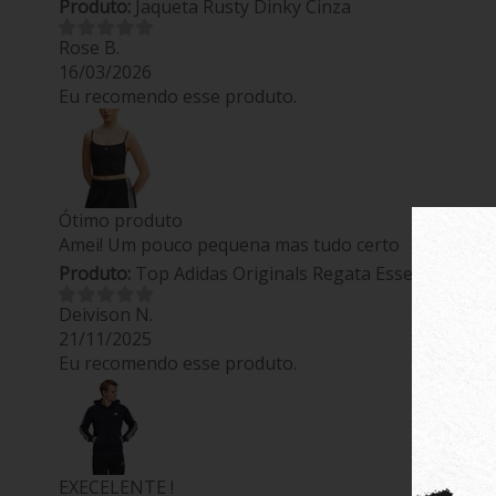
Produto:
Jaqueta Rusty Dinky Cinza
Rose B.
16/03/2026
Eu recomendo esse produto.
Ótimo produto
Amei! Um pouco pequena mas tudo certo
Produto:
Top Adidas Originals Regata Essentials Swi
Deivison N.
21/11/2025
Eu recomendo esse produto.
EXECELENTE !