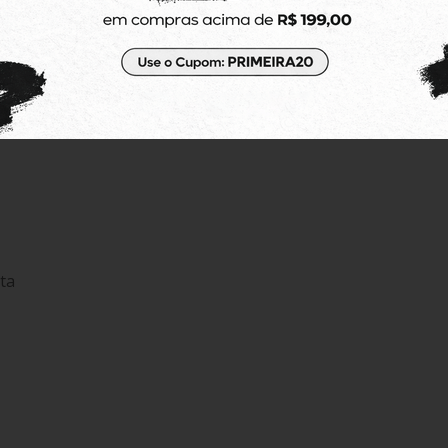
s Azul Marinho
ta