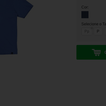
Cor:
Selecione o T
Pp
P