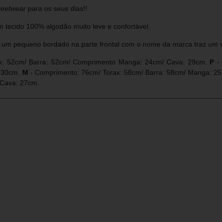
reetwear
para os seus dias!!
 tecido 100% algodão muito leve e confortável.
um pequeno bordado na parte frontal com o nome da marca traz um v
x: 52cm/ Barra: 52cm/ Comprimento Manga: 24cm/ Cava: 29cm.
P
- 
 30cm.
M
- Comprimento: 76cm/ Torax: 58cm/ Barra: 58cm/ Manga: 2
 Cava: 27cm.