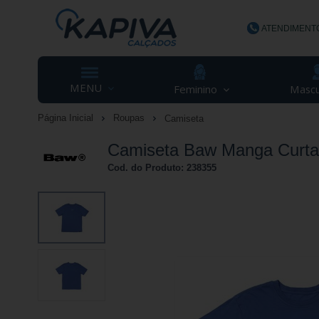
ATENDIMENT
(48) 3623-
MENU
Feminino
Mascu
Página Inicial
Roupas
Camiseta
contato@ka
Camiseta Baw Manga Curta 
Cod. do Produto: 238355