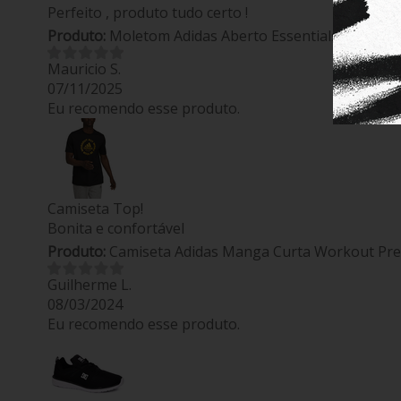
Perfeito , produto tudo certo !
Produto:
Moletom Adidas Aberto Essentials 3-Stripe
Mauricio S.
07/11/2025
Eu recomendo esse produto.
Camiseta Top!
Bonita e confortável
Produto:
Camiseta Adidas Manga Curta Workout Pre
Guilherme L.
08/03/2024
Eu recomendo esse produto.