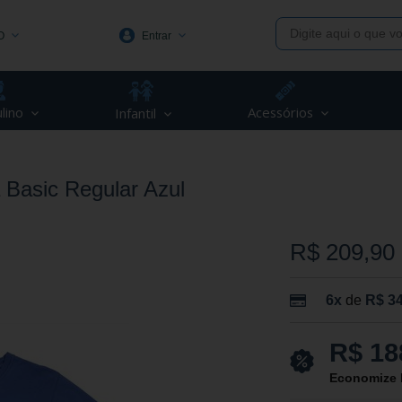
O
Entrar
1991
lino
Acessórios
Infantil
(48) 3623-1991
piva.com.br
Basic Regular Azul
R$ 209,90
6x
de
R$ 34
R$ 18
Economize 