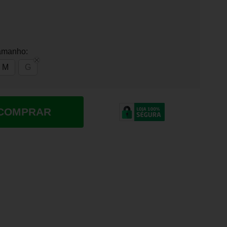
amanho:
M
G
COMPRAR