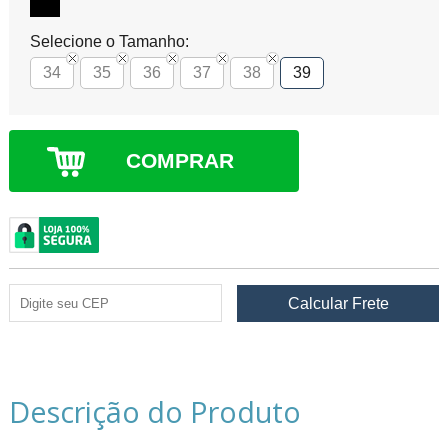
Selecione o Tamanho:
34
35
36
37
38
39
COMPRAR
Descrição do Produto