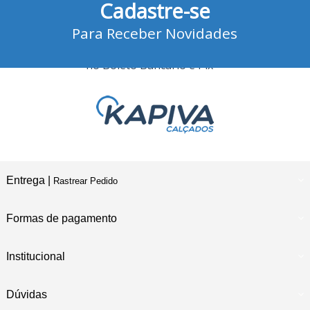
Cadastre-se
no Cartão de Crédito
Para Receber Novidades
10% Desconto
no Boleto Bancário e Pix
Entrega |
Rastrear Pedido
Formas de pagamento
Institucional
Dúvidas