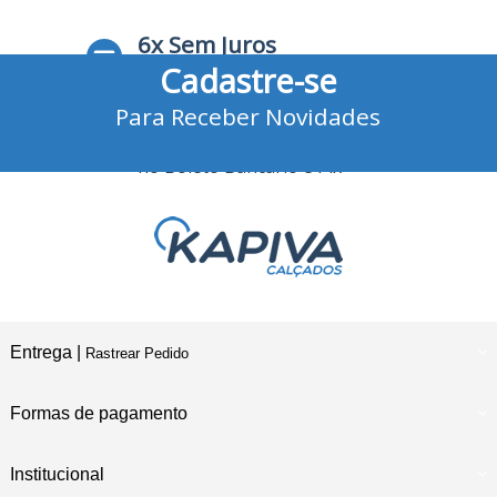
6x Sem Juros
Cadastre-se
no Cartão de Crédito
Para Receber Novidades
10% Desconto
no Boleto Bancário e Pix
Entrega |
Rastrear Pedido
Formas de pagamento
Institucional