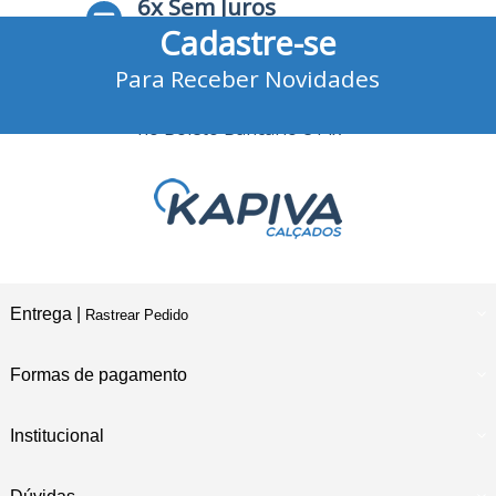
6x Sem Juros
Cadastre-se
no Cartão de Crédito
Para Receber Novidades
10% Desconto
no Boleto Bancário e Pix
Entrega |
Rastrear Pedido
Formas de pagamento
Institucional