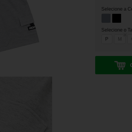
Selecione a C
Selecione o T
P
M