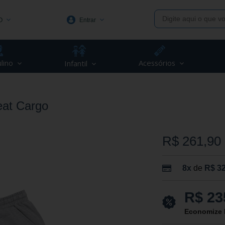
O
Entrar
1991
lino
Acessórios
Infantil
(48) 3623-1991
piva.com.br
at Cargo
R$ 261,90
8x
de
R$ 32
R$ 23
Economize 