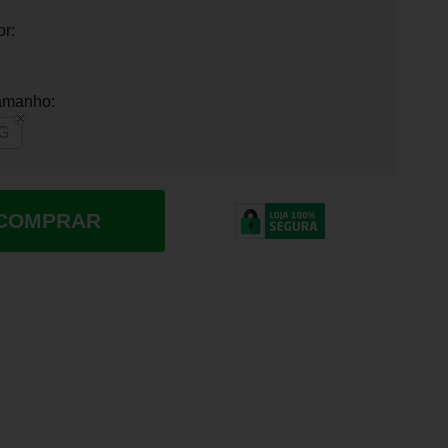
or:
amanho:
G
COMPRAR