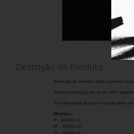
Descrição do Produto
Bermuda de moletom High trazendo muit
Possui construção em tecido 50% algodão 
Já o diferencial fica por conta do bolso ca
Medidas:
P - 44X50 cm
M - 50X52 cm
G - 50x56 cm