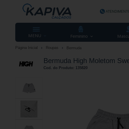
ATENDIMENT
(48) 3623-
MENU
Feminino
Mascu
Página Inicial
Roupas
Bermuda
contato@ka
Bermuda High Moletom Swe
Cod. do Produto: 135820