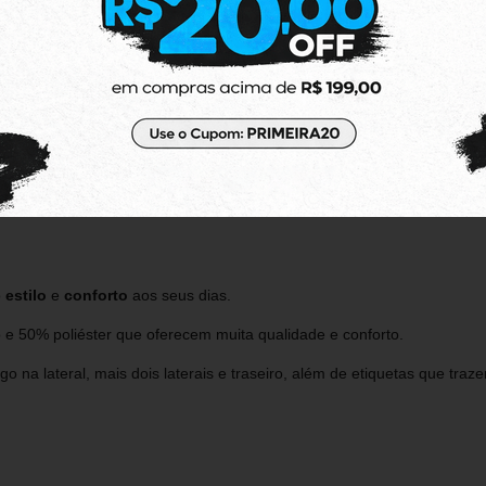
o
estilo
e
conforto
aos seus dias.
e 50% poliéster que oferecem muita qualidade e conforto.
rgo na lateral, mais dois laterais e traseiro, além de etiquetas que tra