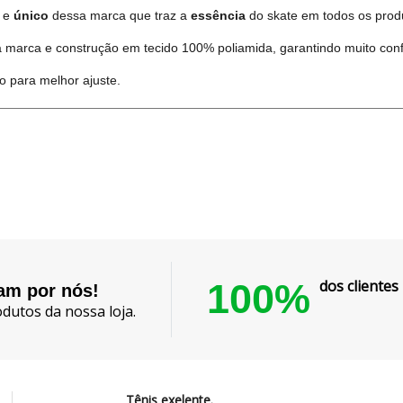
o
e
único
dessa marca que traz a
essência
do skate em todos os prod
arca e construção em tecido 100% poliamida, garantindo muito confo
o para melhor ajuste.
100%
dos cliente
lam por nós!
dutos da nossa loja.
Tênis exelente.