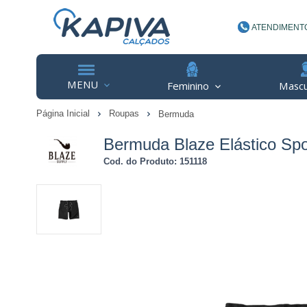
ATENDIMENT
(48) 3623-
MENU
Feminino
Mascu
Página Inicial
Roupas
Bermuda
contato@ka
Bermuda Blaze Elástico Spo
Cod. do Produto: 151118