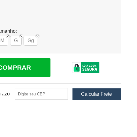
amanho:
M
G
Gg
COMPRAR
Prazo