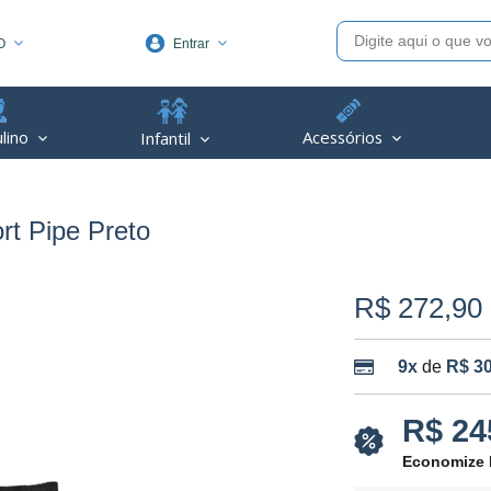
O
Entrar
1991
lino
Acessórios
Infantil
(48) 3623-1991
piva.com.br
rt Pipe Preto
R$ 272,90
9x
de
R$ 30
R$ 24
Economize 