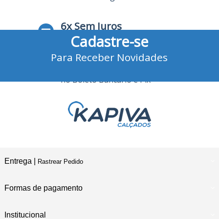
6x Sem Juros
Cadastre-se
no Cartão de Crédito
Para Receber Novidades
10% Desconto
no Boleto Bancário e Pix
Entrega |
Rastrear Pedido
Formas de pagamento
Institucional