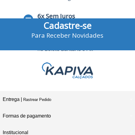
6x Sem Juros
Cadastre-se
no Cartão de Crédito
Para Receber Novidades
10% Desconto
no Boleto Bancário e Pix
Entrega |
Rastrear Pedido
Formas de pagamento
Institucional