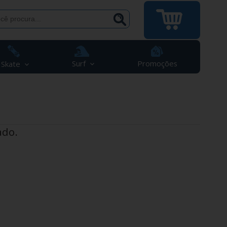
Surf
Promoções
Skate
ado.