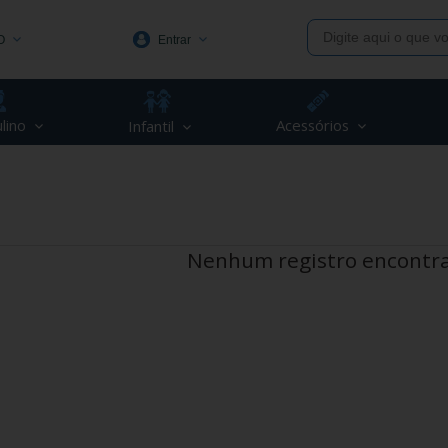
O
Entrar
1991
lino
Acessórios
Infantil
(48) 3623-1991
piva.com.br
Nenhum registro encontr