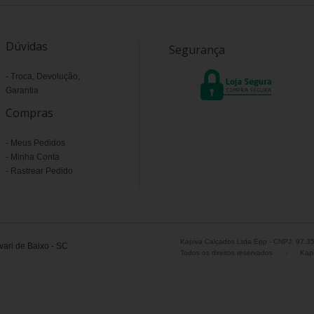
Dúvidas
Segurança
Troca, Devolução,
Garantia
Compras
Meus Pedidos
Minha Conta
Rastrear Pedido
Kapiva Calçados Ltda Epp - CNPJ: 97.3
ari de Baixo - SC
Todos os direitos reservados
-
Kapi