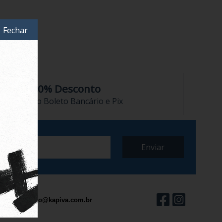
Fechar
10% Desconto
no Boleto Bancário e Pix
contato@kapiva.com.br