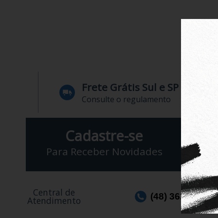
Frete Grátis Sul e SP
Consulte o regulamento
Cadastre-se
Para Receber Novidades
Central de
(48) 3623-1991
Atendimento