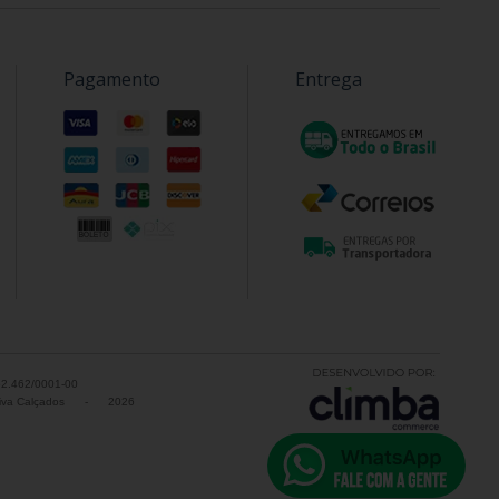
Pagamento
Entrega
52.462/0001-00
va Calçados
-
2026