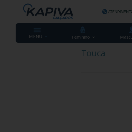
ATENDIMENT
(48) 3623-
MENU
Feminino
Mascu
Touca
contato@ka