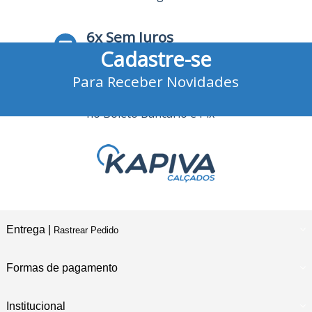
6x Sem Juros
Cadastre-se
no Cartão de Crédito
Para Receber Novidades
10% Desconto
no Boleto Bancário e Pix
Entrega |
Rastrear Pedido
Formas de pagamento
Institucional