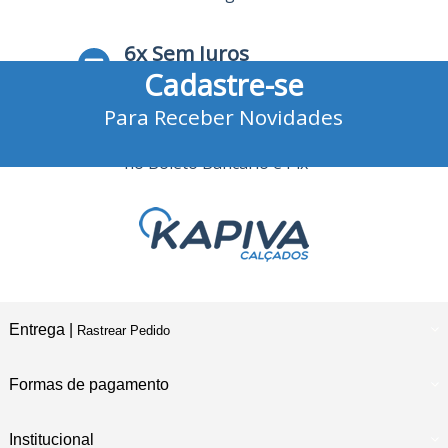
6x Sem Juros
Cadastre-se
no Cartão de Crédito
Para Receber Novidades
10% Desconto
no Boleto Bancário e Pix
Entrega |
Rastrear Pedido
Formas de pagamento
Institucional