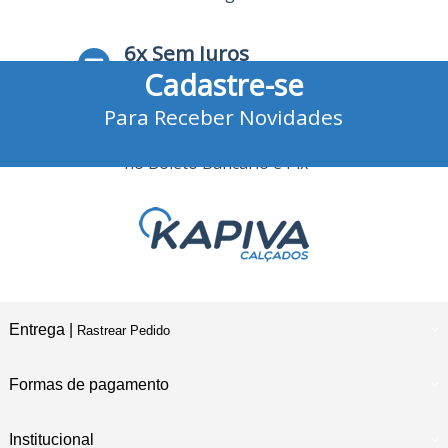
6x Sem Juros
Cadastre-se
no Cartão de Crédito
Para Receber Novidades
10% Desconto
no Boleto Bancário e Pix
Entrega |
Rastrear Pedido
Formas de pagamento
Institucional