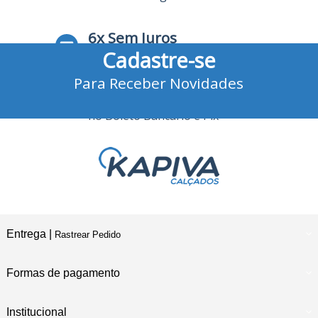
6x Sem Juros
Cadastre-se
no Cartão de Crédito
Para Receber Novidades
10% Desconto
no Boleto Bancário e Pix
Entrega |
Rastrear Pedido
Formas de pagamento
Institucional