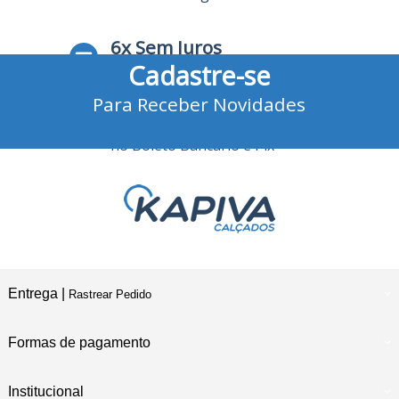
6x Sem Juros
Cadastre-se
no Cartão de Crédito
Para Receber Novidades
10% Desconto
no Boleto Bancário e Pix
Entrega |
Rastrear Pedido
Formas de pagamento
Institucional