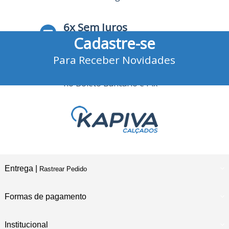
6x Sem Juros
Cadastre-se
no Cartão de Crédito
Para Receber Novidades
10% Desconto
no Boleto Bancário e Pix
Entrega |
Rastrear Pedido
Formas de pagamento
Institucional