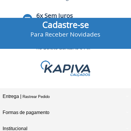
6x Sem Juros
Cadastre-se
no Cartão de Crédito
Para Receber Novidades
10% Desconto
no Boleto Bancário e Pix
Entrega |
Rastrear Pedido
Formas de pagamento
Institucional