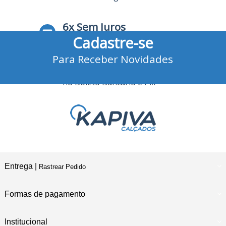
6x Sem Juros
Cadastre-se
no Cartão de Crédito
Para Receber Novidades
10% Desconto
no Boleto Bancário e Pix
Entrega |
Rastrear Pedido
Formas de pagamento
Institucional