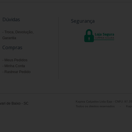
Dúvidas
Segurança
Troca, Devolução,
Garantia
Compras
Meus Pedidos
Minha Conta
Rastrear Pedido
Kapiva Calçados Ltda Epp - CNPJ: 97.3
ari de Baixo - SC
Todos os direitos reservados
-
Kapi