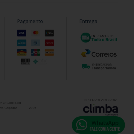
Pagamento
Entrega
52.462/0001-00
va Calçados
-
2026