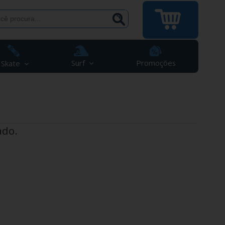
Surf
Promoções
Skate
ado.