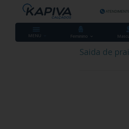
ATENDIMENT
(48) 3623-
MENU
Feminino
Mascu
Saida de pra
contato@ka