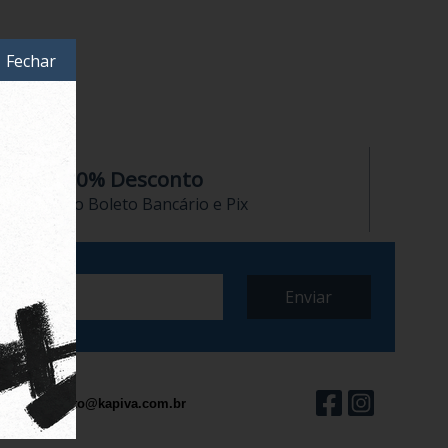
Fechar
10% Desconto
no Boleto Bancário e Pix
contato@kapiva.com.br