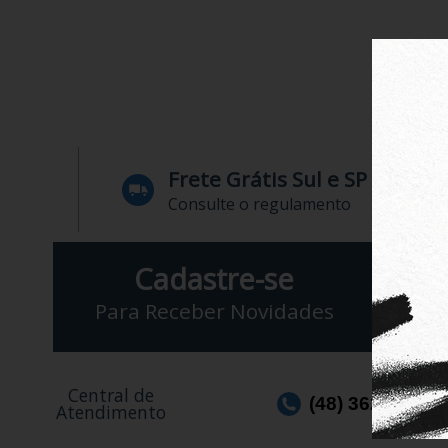
Frete Grátis Sul e SP
Consulte o regulamento
Cadastre-se
Para Receber Novidades
Central de
(48) 3623-1991
Atendimento