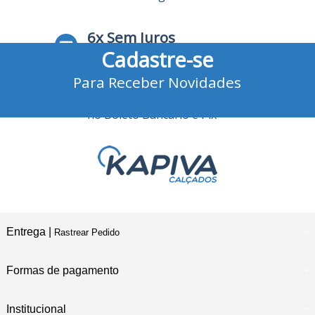
6x Sem Juros
Cadastre-se
no Cartão de Crédito
Para Receber Novidades
10% Desconto
no Boleto Bancário e Pix
Entrega |
Rastrear Pedido
Formas de pagamento
Institucional