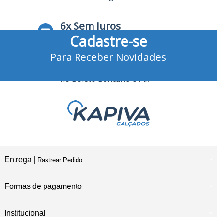
6x Sem Juros
Cadastre-se
no Cartão de Crédito
Para Receber Novidades
10% Desconto
no Boleto Bancário e Pix
Entrega |
Rastrear Pedido
Formas de pagamento
Institucional