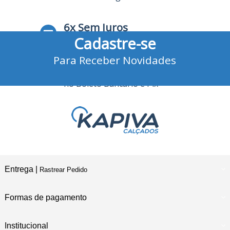
6x Sem Juros
Cadastre-se
no Cartão de Crédito
Para Receber Novidades
10% Desconto
no Boleto Bancário e Pix
Entrega |
Rastrear Pedido
Formas de pagamento
Institucional