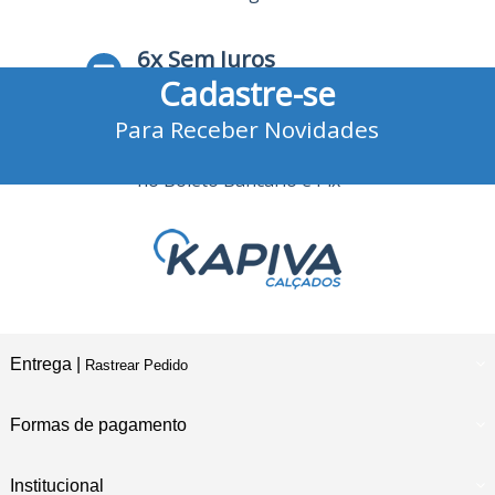
6x Sem Juros
Cadastre-se
no Cartão de Crédito
Para Receber Novidades
10% Desconto
no Boleto Bancário e Pix
Entrega |
Rastrear Pedido
Formas de pagamento
Institucional