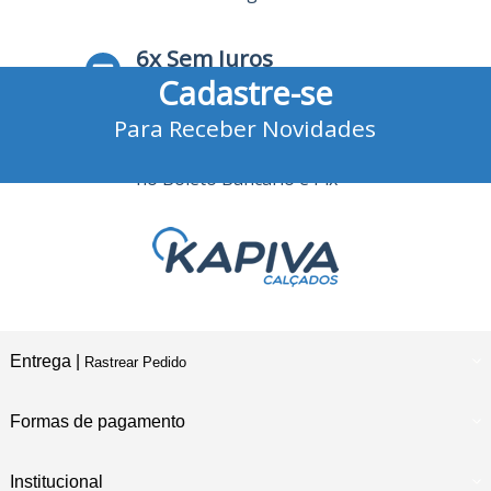
6x Sem Juros
Cadastre-se
no Cartão de Crédito
Para Receber Novidades
10% Desconto
no Boleto Bancário e Pix
Entrega |
Rastrear Pedido
Formas de pagamento
Institucional