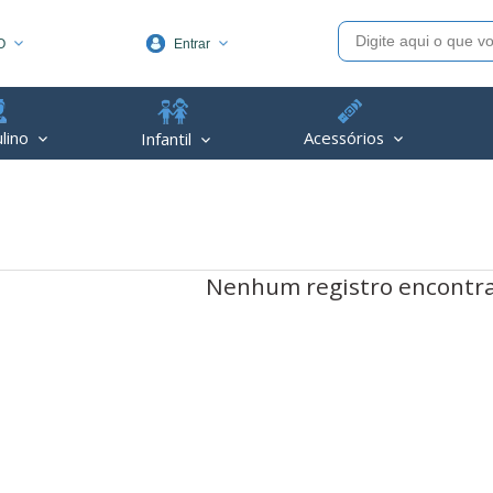
O
Entrar
1991
lino
Acessórios
Infantil
(48) 3623-1991
piva.com.br
Nenhum registro encontr