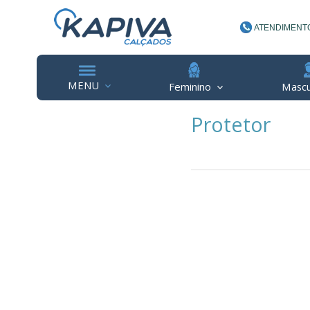
ATENDIMENT
(48) 3623-
MENU
Feminino
Mascu
Protetor
contato@ka