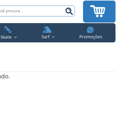
Surf
Promoções
Skate
ado.