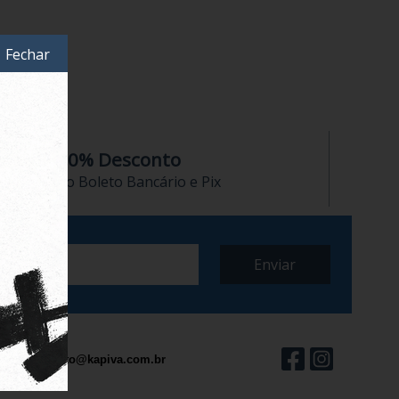
Fechar
10% Desconto
no Boleto Bancário e Pix
contato@kapiva.com.br