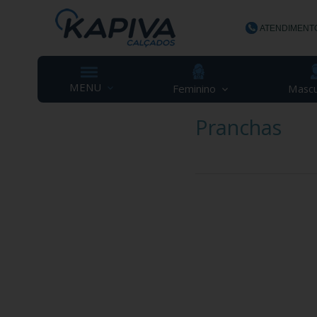
ATENDIMENT
(48) 3623-
MENU
Feminino
Mascu
Pranchas
contato@ka