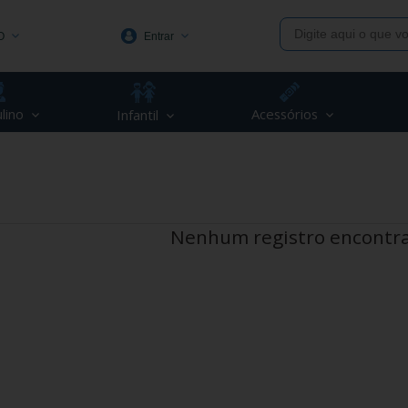
O
Entrar
1991
lino
Acessórios
Infantil
(48) 3623-1991
piva.com.br
Nenhum registro encontr