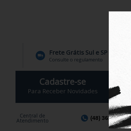
Frete Grátis Sul e SP
Consulte o regulamento
Cadastre-se
Para Receber Novidades
Central de
(48) 3623-1991
Atendimento