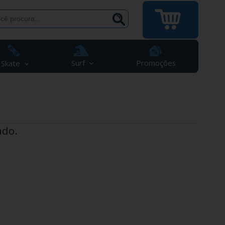
Surf
Promoções
Skate
ado.