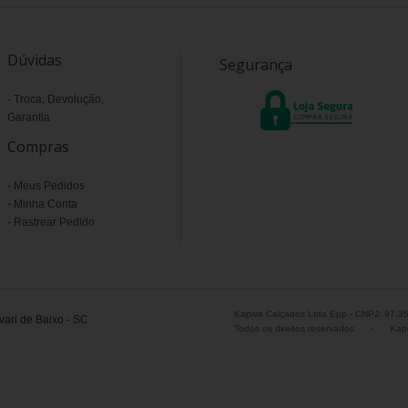
Dúvidas
Segurança
Troca, Devolução,
Garantia
Compras
Meus Pedidos
Minha Conta
Rastrear Pedido
Kapiva Calçados Ltda Epp - CNPJ: 97.3
ari de Baixo - SC
Todos os direitos reservados
-
Kapi