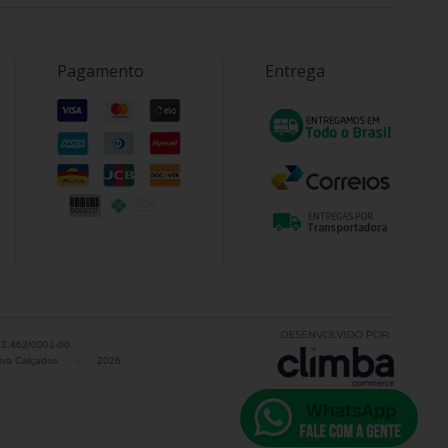
Pagamento
Entrega
52.462/0001-00
va Calçados
-
2026