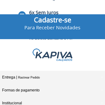
6x Sem Juros
Cadastre-se
no Cartão de Crédito
Para Receber Novidades
10% Desconto
no Boleto Bancário e Pix
Entrega |
Rastrear Pedido
Formas de pagamento
Institucional