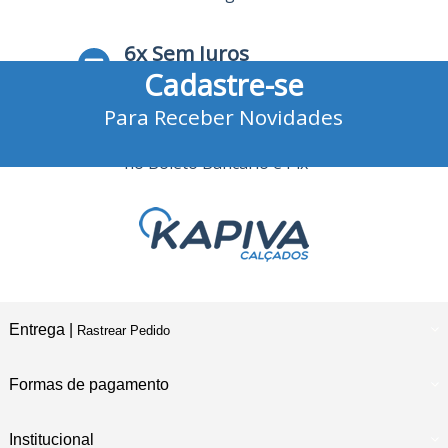
6x Sem Juros
Cadastre-se
no Cartão de Crédito
Para Receber Novidades
10% Desconto
no Boleto Bancário e Pix
Entrega |
Rastrear Pedido
Formas de pagamento
Institucional