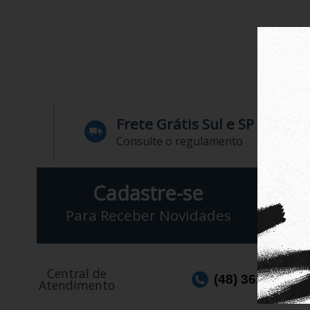
Frete Grátis Sul e SP
Consulte o regulamento
Cadastre-se
Para Receber Novidades
Central de
(48) 3623-1991
Atendimento