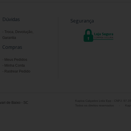
Dúvidas
Segurança
Troca, Devolução,
Garantia
Compras
Meus Pedidos
Minha Conta
Rastrear Pedido
Kapiva Calçados Ltda Epp - CNPJ: 97.3
ari de Baixo - SC
Todos os direitos reservados
-
Kapi