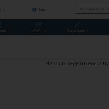
O
Entrar
1991
lino
Acessórios
Infantil
(48) 3623-1991
piva.com.br
Nenhum registro encontr