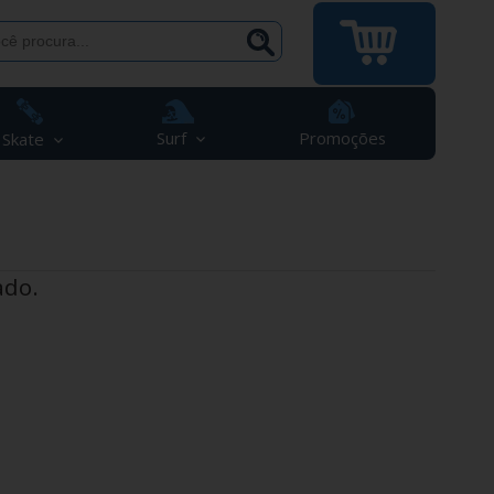
Surf
Promoções
Skate
ado.