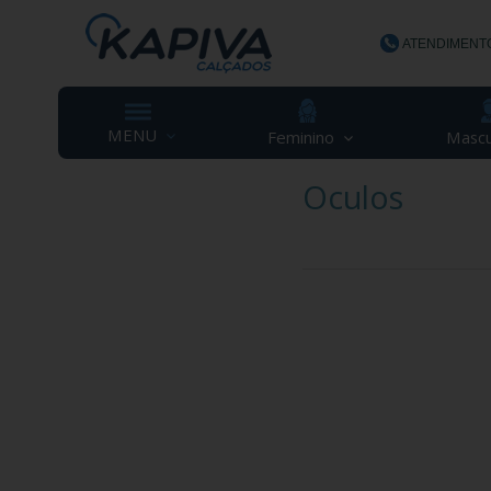
ATENDIMENT
(48) 3623-
MENU
Feminino
Mascu
Oculos
contato@ka