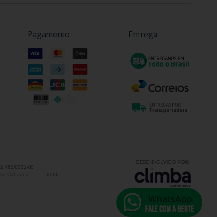
Pagamento
Entrega
52.462/0001-00
va Calçados
-
2026