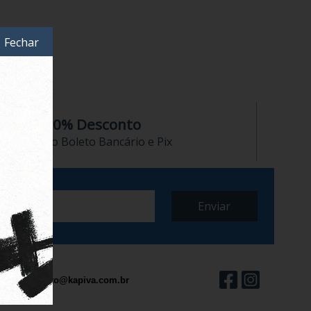
Fechar
10% Desconto
no Boleto Bancário e Pix
contato@kapiva.com.br