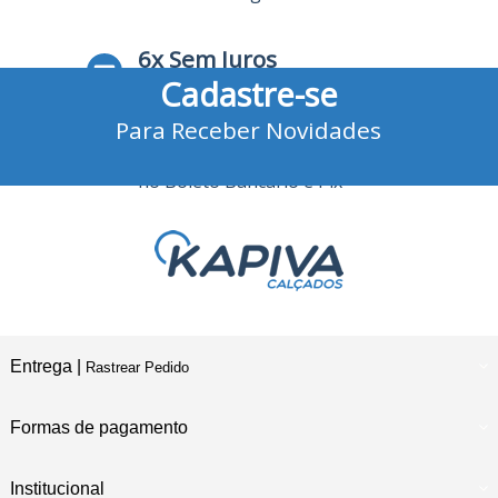
6x Sem Juros
Cadastre-se
no Cartão de Crédito
Para Receber Novidades
10% Desconto
no Boleto Bancário e Pix
Entrega |
Rastrear Pedido
Formas de pagamento
Institucional