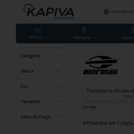
ATENDIMENT
(48) 3623-
MENU
Feminino
Mascu
Categoria
contato@ka
Marca
Cor
Fundada na década de
para
Tamanho
Naquela época, para con
Ler mais
Garopaba era o exemplo
Faixa de Preço
4
Produtos em
1
págin
Morongo tinha em já t
busca das melhore