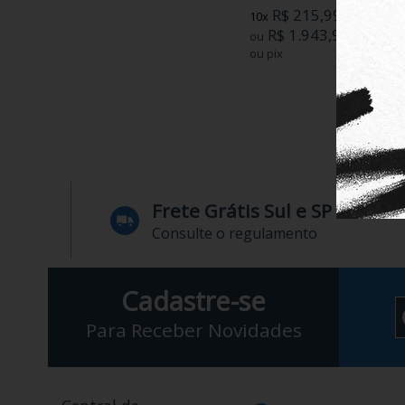
R$ 215,99
10x
R$ 1.943,93
ou
no boleto
ou pix
Frete Grátis Sul e SP
Consulte o regulamento
Cadastre-se
Para Receber Novidades