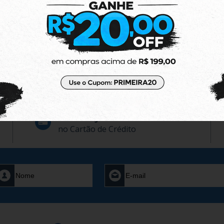
R$ 195,99
R$ 176,
10x
10x
R$ 1.763,93
R$ 1.587
ou
no boleto
ou
ou pix
ou pix
Mostrando
1 - 4
produtos do total de
4
distrib
6x Sem Juros
no Cartão de Crédito