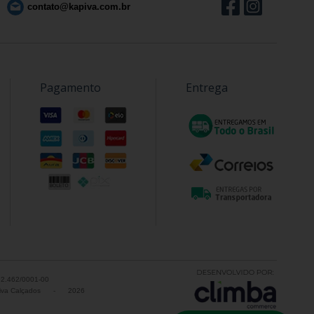
contato@kapiva.com.br
Pagamento
Entrega
52.462/0001-00
va Calçados
-
2026