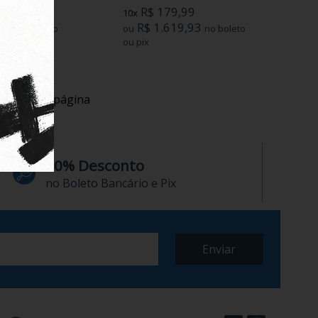
39
R$ 179,99
10x
,53
R$ 1.619,93
no boleto
ou
no boleto
ou pix
uídos em
1
página
10% Desconto
no Boleto Bancário e Pix