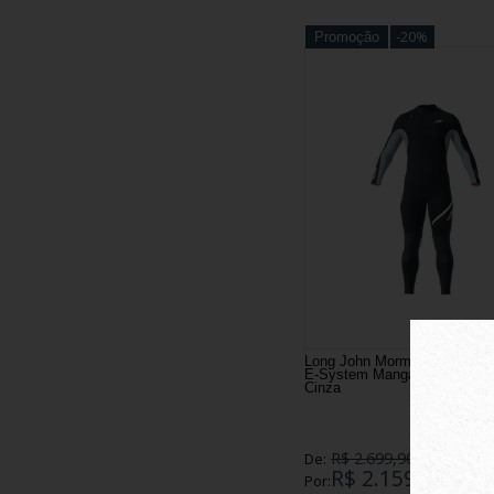
adolescente eviajava de
vestindo as grossa
-20%
Promoção
Mais tarde, formado em
comunidade da região, 
vila de pescadores com
saúde da cidade e cuid
O resto da aventura a
roupa de neoprene, n
surfe do país transfor
que qualquer atleta br
O turismo ligado ao sur
Ao longo das mais de t
Long John Mormaii Flexxa P
vigor, experiência 
E-System Manga Longa 2022 
Cinza
R$ 2.699,90
De:
R$ 2.159,92
Por: