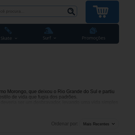
Surf
Promoções
Skate
o Morongo, que deixou o Rio Grande do Sul e partiu
stilo de vida que fugia dos padrões.
a deveria ser um desbravador, levando uma vida simples
cadores.
meçou. As ondas da região atraíram o Dr. Morongo para
étrica e nenhum médico.
Ordenar por:
licidade em cada momento e viajando pelos litorais em
preno, conhecido como neoprene), Morongo era um