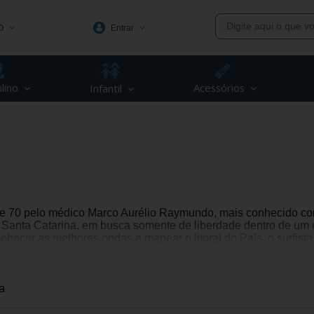
O
Entrar
1991
lino
Acessórios
Infantil
(48) 3623-1991
piva.com.br
 70 pelo médico Marco Aurélio Raymundo, mais conhecido com
 Santa Catarina, em busca somente de liberdade dentro de um e
hecer as melhores ondas e mapear o litoral do País, o surfist
e pacata junto às isoladas vilas de pes
 perfeito desse cenário e foi ali que a história da Mormaii co
aquele vilarejo ainda sem abastecimento de energia el
a
inha em seu proposito de vida um estilo livre, que buscava a fe
s ondas. Na primeira vez em que viu o material (ou policloro