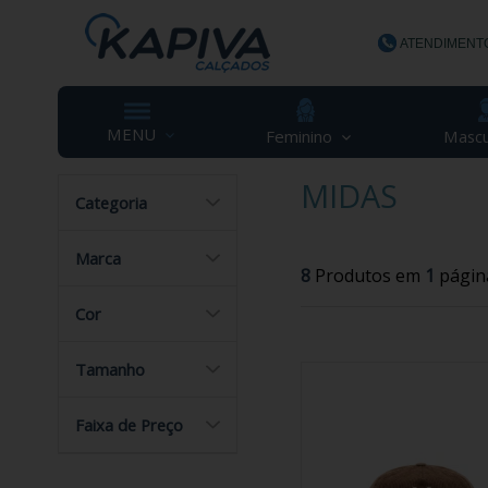
ATENDIMENT
(48) 3623-
MENU
Feminino
Mascu
MIDAS
Categoria
contato@ka
Marca
8
Produtos em
1
págin
Cor
Tamanho
Faixa de Preço