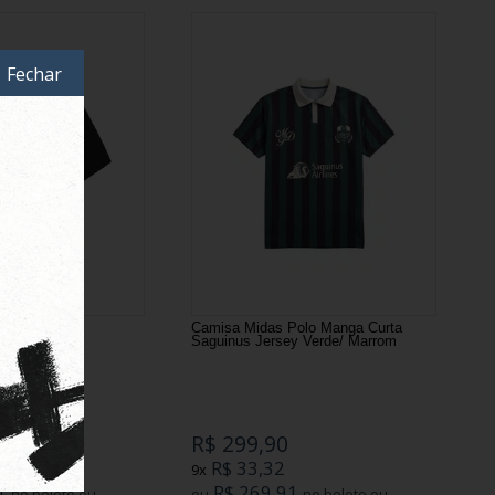
Fechar
Manga Curta
Camisa Midas Polo Manga Curta
 Preta
Saguinus Jersey Verde/ Marrom
R$ 299,90
R$ 33,32
9x
1
R$ 269,91
no boleto ou
ou
no boleto ou