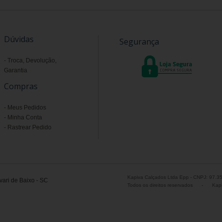
Dúvidas
Segurança
Troca, Devolução,
Garantia
Compras
Meus Pedidos
Minha Conta
Rastrear Pedido
Kapiva Calçados Ltda Epp - CNPJ: 97.3
ari de Baixo - SC
Todos os direitos reservados
-
Kapi