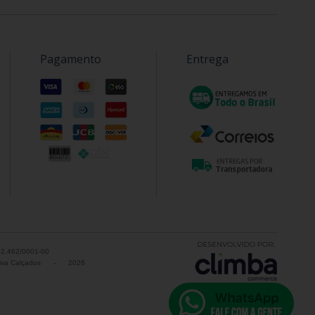
Pagamento
Entrega
52.462/0001-00
va Calçados
-
2026