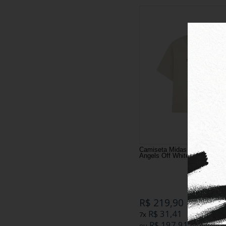
Camiseta Midas Manga Curta
Angels Off White
R$ 219,90
R$ 31,41
7x
R$ 197,91
ou
no boleto ou