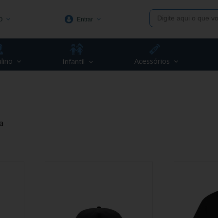
O
Entrar
1991
lino
Acessórios
Infantil
(48) 3623-1991
piva.com.br
a