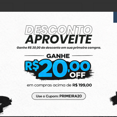
 Regular
Camiseta Midas Manga Curta Regular
Camisa Midas 
Sugar Off White
Oversized Print
R$ 219,90
R$ 219,90
R$ 31,41
R$ 31,41
7x
7x
R$ 197,91
R$ 197,9
ou
no boleto ou
ou