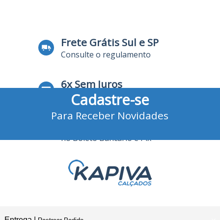
Frete Grátis Sul e SP
Consulte o regulamento
6x Sem Juros
Cadastre-se
no Cartão de Crédito
Para Receber Novidades
10% Desconto
no Boleto Bancário e Pix
Entrega |