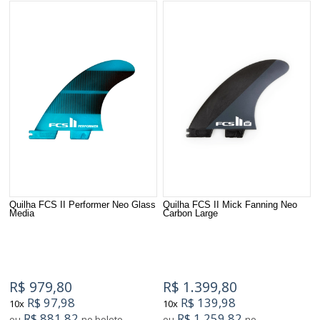
Quilha FCS II Performer Neo Glass
Quilha FCS II Mick Fanning Neo
Media
Carbon Large
R$ 979,80
R$ 1.399,80
R$ 97,98
R$ 139,98
10x
10x
R$ 881,82
R$ 1.259,82
ou
no boleto
ou
no