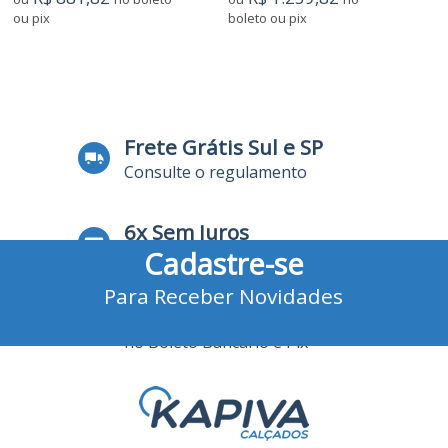
ou pix
boleto ou pix
2
Produtos
Frete Grátis Sul e SP
Consulte o regulamento
6x Sem Juros
Cadastre-se
no Cartão de Crédito
Para Receber Novidades
10% Desconto
no Boleto Bancário e Pix