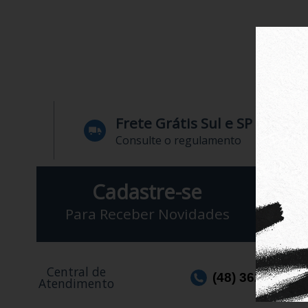
Frete Grátis Sul e SP
Consulte o regulamento
Cadastre-se
Para Receber Novidades
Central de
(48) 3623-1991
Atendimento