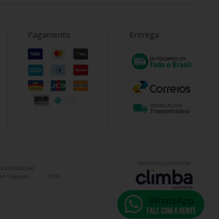
Pagamento
Entrega
52.462/0001-00
va Calçados
-
2026