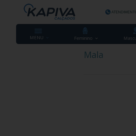
ATENDIMENT
(48) 3623-
MENU
Feminino
Mascu
Mala
contato@ka