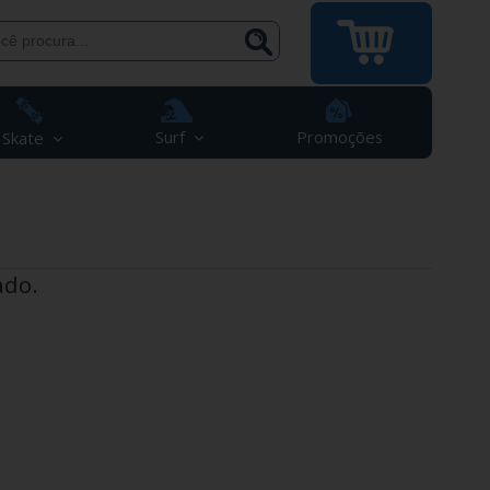
Surf
Promoções
Skate
ado.