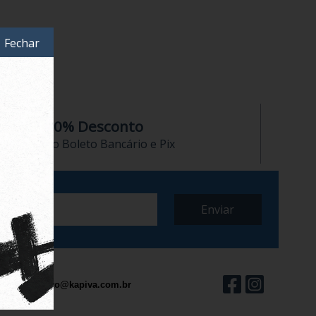
Fechar
10% Desconto
no Boleto Bancário e Pix
contato@kapiva.com.br