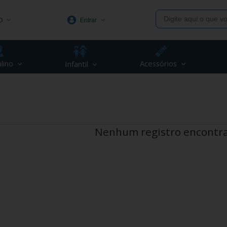
O
Entrar
1991
lino
Acessórios
Infantil
(48) 3623-1991
piva.com.br
Nenhum registro encontr