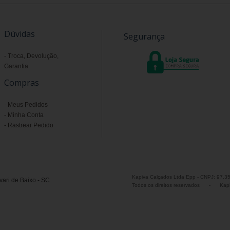
Dúvidas
Segurança
Troca, Devolução,
Garantia
Compras
Meus Pedidos
Minha Conta
Rastrear Pedido
Kapiva Calçados Ltda Epp - CNPJ: 97.3
ari de Baixo - SC
Todos os direitos reservados
-
Kapi