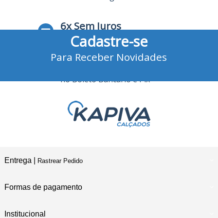
6x Sem Juros
Cadastre-se
no Cartão de Crédito
Para Receber Novidades
10% Desconto
no Boleto Bancário e Pix
Entrega |
Rastrear Pedido
Formas de pagamento
Institucional