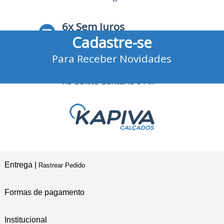
6x Sem Juros
Cadastre-se
no Cartão de Crédito
Para Receber Novidades
10% Desconto
no Boleto Bancário e Pix
Entrega |
Rastrear Pedido
Formas de pagamento
Institucional