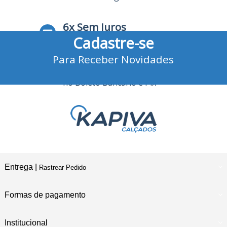
6x Sem Juros
Cadastre-se
no Cartão de Crédito
Para Receber Novidades
10% Desconto
no Boleto Bancário e Pix
Entrega |
Rastrear Pedido
Formas de pagamento
Institucional