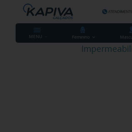
ATENDIMENT
(48) 3623-
MENU
Feminino
Mascu
Impermeabil
contato@ka