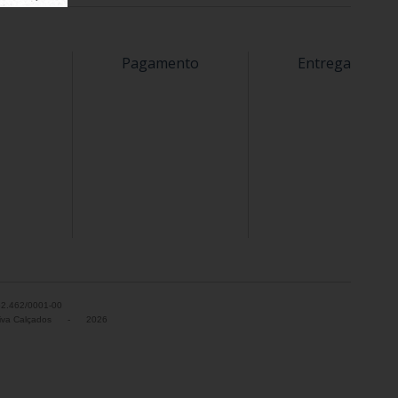
Pagamento
Entrega
52.462/0001-00
va Calçados
-
2026