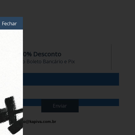
Fechar
10% Desconto
no Boleto Bancário e Pix
contato@kapiva.com.br