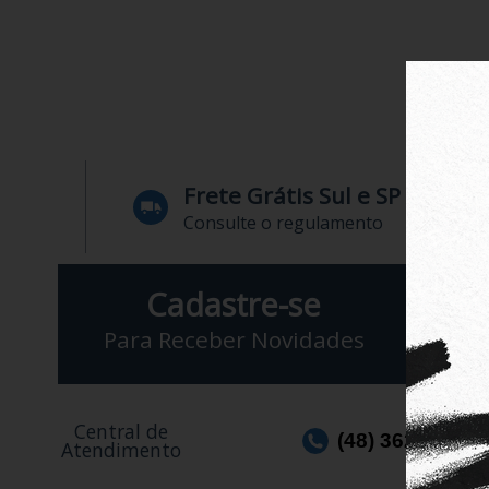
Frete Grátis Sul e SP
Consulte o regulamento
Cadastre-se
E
Para Receber Novidades
Central de
(48) 3623-1991
Atendimento