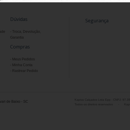
Dúvidas
Segurança
dade
Troca, Devolução,
Garantia
Compras
Meus Pedidos
Minha Conta
Rastrear Pedido
Kapiva Calçados Ltda Epp - CNPJ: 97.3
ari de Baixo - SC
Todos os direitos reservados
-
Kapi