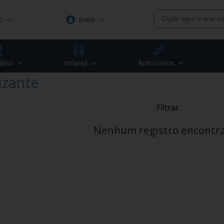
O
Entrar
1991
lino
Acessórios
Infantil
(48) 3623-1991
izante
piva.com.br
Filtrar
Nenhum registro encontr