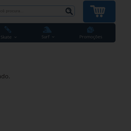
Surf
Promoções
Skate
ado.