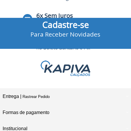
6x Sem Juros
Cadastre-se
no Cartão de Crédito
Para Receber Novidades
10% Desconto
no Boleto Bancário e Pix
Entrega |
Rastrear Pedido
Formas de pagamento
Institucional