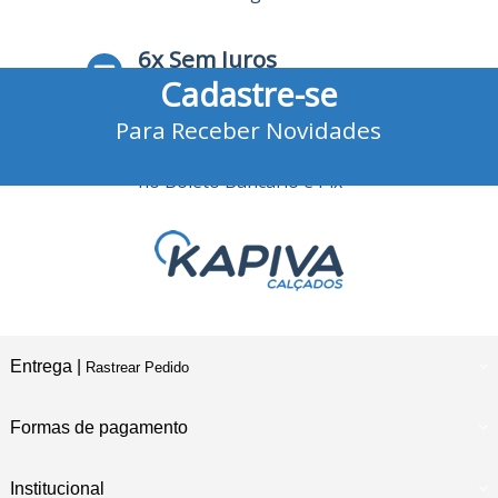
6x Sem Juros
Cadastre-se
no Cartão de Crédito
Para Receber Novidades
10% Desconto
no Boleto Bancário e Pix
Entrega |
Rastrear Pedido
Formas de pagamento
Institucional