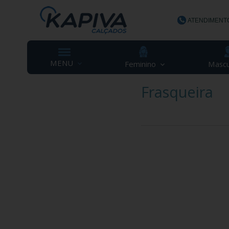
ATENDIMENT
(48) 3623-
MENU
Feminino
Mascu
Frasqueira
contato@ka