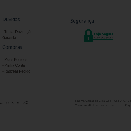
Dúvidas
Segurança
Troca, Devolução,
Garantia
Compras
Meus Pedidos
Minha Conta
Rastrear Pedido
Kapiva Calçados Ltda Epp - CNPJ: 97.3
ari de Baixo - SC
Todos os direitos reservados
-
Kapi