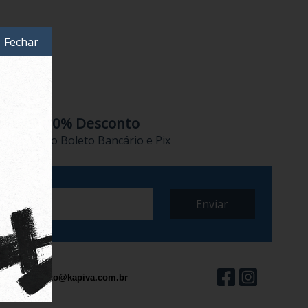
Fechar
10% Desconto
no Boleto Bancário e Pix
contato@kapiva.com.br