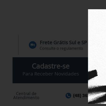
Frete Grátis Sul e SP
Consulte o regulamento
Cadastre-se
Para Receber Novidades
Central de
(48) 3623-1991
Atendimento