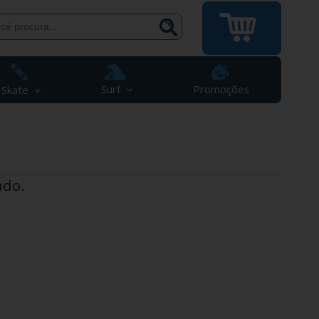
Surf
Promoções
Skate
ado.