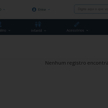
O
Entrar
1991
lino
Acessórios
Infantil
(48) 3623-1991
piva.com.br
Nenhum registro encontr