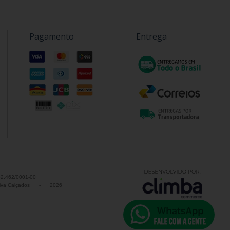
Pagamento
Entrega
52.462/0001-00
va Calçados
-
2026