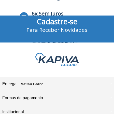
6x Sem Juros
Cadastre-se
no Cartão de Crédito
Para Receber Novidades
10% Desconto
no Boleto Bancário e Pix
Entrega |
Rastrear Pedido
Formas de pagamento
Institucional