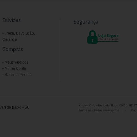
Dúvidas
Segurança
Troca, Devolução,
Garantia
Compras
Meus Pedidos
Minha Conta
Rastrear Pedido
Kapiva Calçados Ltda Epp - CNPJ: 97.3
ari de Baixo - SC
Todos os direitos reservados
-
Kapi