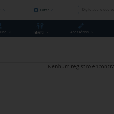
O
Entrar
1991
lino
Acessórios
Infantil
(48) 3623-1991
piva.com.br
Nenhum registro encontr