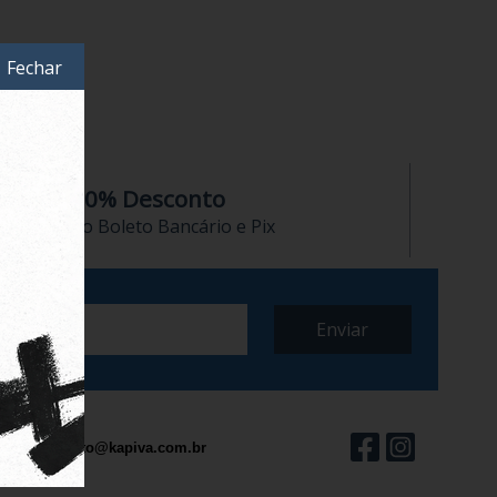
Fechar
10% Desconto
no Boleto Bancário e Pix
contato@kapiva.com.br