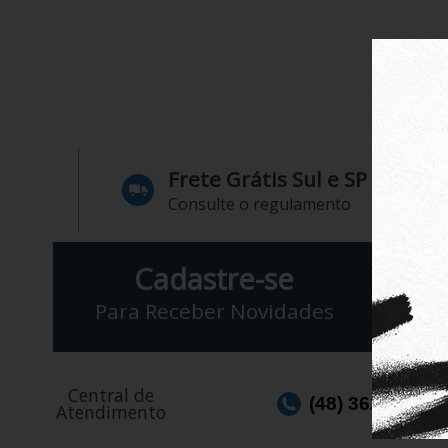
Frete Grátis Sul e SP
Consulte o regulamento
Cadastre-se
Para Receber Novidades
Central de
(48) 3623-1991
Atendimento