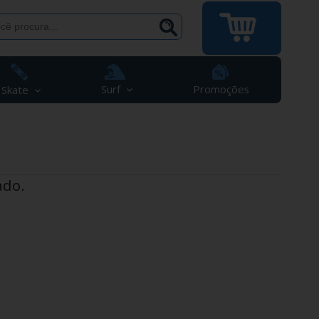
Surf
Promoções
Skate
ado.