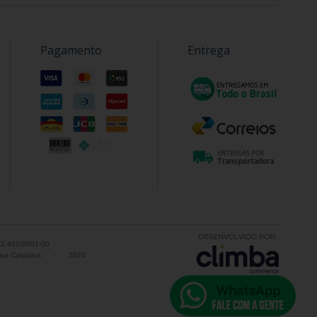
Pagamento
Entrega
52.462/0001-00
va Calçados
-
2026