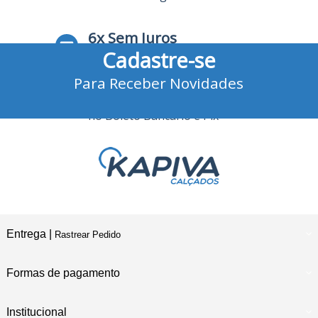
6x Sem Juros
Cadastre-se
no Cartão de Crédito
Para Receber Novidades
10% Desconto
no Boleto Bancário e Pix
Entrega |
Rastrear Pedido
Formas de pagamento
Institucional