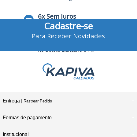
6x Sem Juros
Cadastre-se
no Cartão de Crédito
Para Receber Novidades
10% Desconto
no Boleto Bancário e Pix
Entrega |
Rastrear Pedido
Formas de pagamento
Institucional