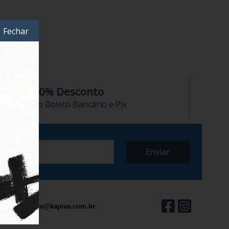
Fechar
10% Desconto
no Boleto Bancário e Pix
contato@kapiva.com.br