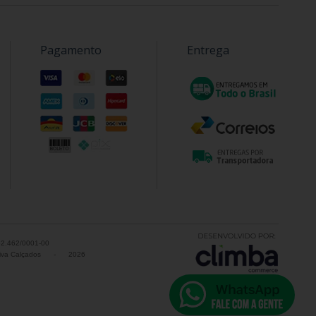
Pagamento
Entrega
52.462/0001-00
va Calçados
-
2026