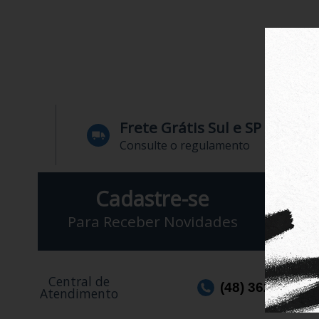
Frete Grátis Sul e SP
Consulte o regulamento
Cadastre-se
Para Receber Novidades
Central de
(48) 3623-1991
Atendimento