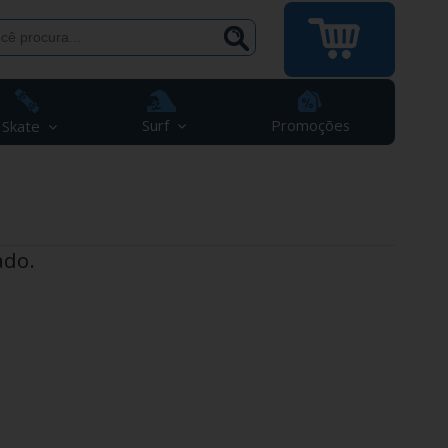
Surf
Promoções
Skate
ado.