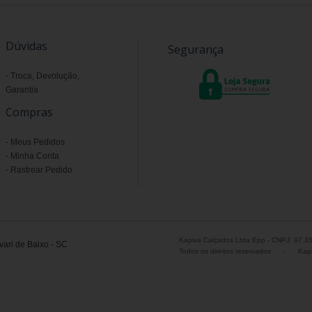
Dúvidas
Segurança
Troca, Devolução,
Garantia
Compras
Meus Pedidos
Minha Conta
Rastrear Pedido
Kapiva Calçados Ltda Epp - CNPJ: 97.3
ari de Baixo - SC
Todos os direitos reservados
-
Kapi