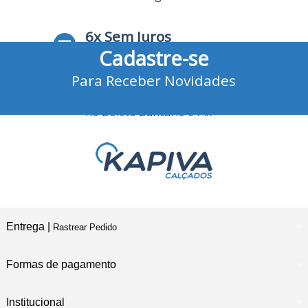
6x Sem Juros
Cadastre-se
no Cartão de Crédito
Para Receber Novidades
10% Desconto
no Boleto Bancário e Pix
Entrega |
Rastrear Pedido
Formas de pagamento
Institucional