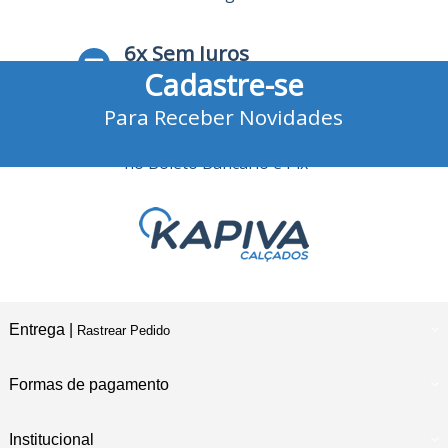
6x Sem Juros
Cadastre-se
no Cartão de Crédito
Para Receber Novidades
10% Desconto
no Boleto Bancário e Pix
Entrega |
Rastrear Pedido
Formas de pagamento
Institucional