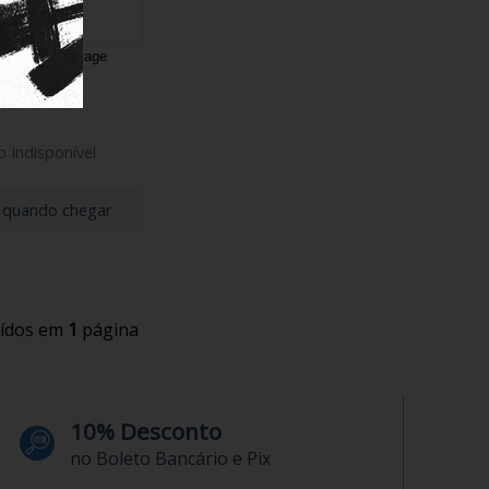
Analógico Vintage
100G-9EVD
 Indisponível
 quando chegar
uídos em
1
página
10% Desconto
no Boleto Bancário e Pix