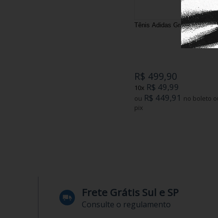
Tênis Adidas Grand Court Lo
R$ 499,90
R$ 49,99
10x
R$ 449,91
ou
no boleto ou
pix
Frete Grátis Sul e SP
Consulte o regulamento