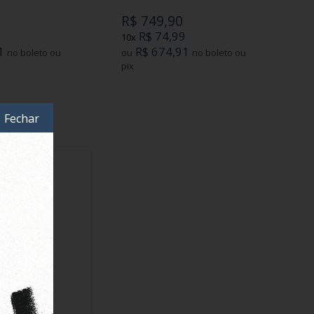
R$ 749,90
9
R$ 74,99
10x
1
R$ 674,91
no boleto ou
ou
no boleto ou
pix
Fechar