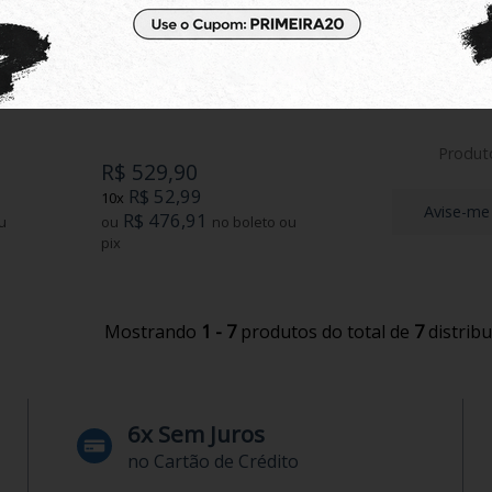
 Branco
Tênis New Balance 370 Marrom/
Relógio Casio 
Branco
Dourado LTC-
Produto
R$ 529,90
R$ 52,99
10x
Avise-me
R$ 476,91
ou
no boleto ou
pix
Mostrando
1 - 7
produtos do total de
7
distrib
6x Sem Juros
no Cartão de Crédito