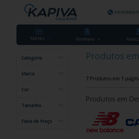
ATENDIMENT
(48) 3623-
MENU
Feminino
Mascu
Produtos em
Categoria
contato@ka
Marca
7
Produtos em
1
págin
Cor
Produtos em De
Tamanho
Faixa de Preço