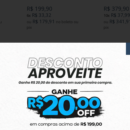
R$ 199,90
R$ 379,90
R$ 33,32
R$ 37,9
6x
10x
R$ 179,91
R$ 341,9
ou
no boleto ou
ou
pix
pix