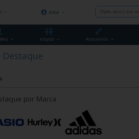
O
Entrar
1991
lino
Acessórios
Infantil
(48) 3623-1991
 Destaque
piva.com.br
a
staque por Marca