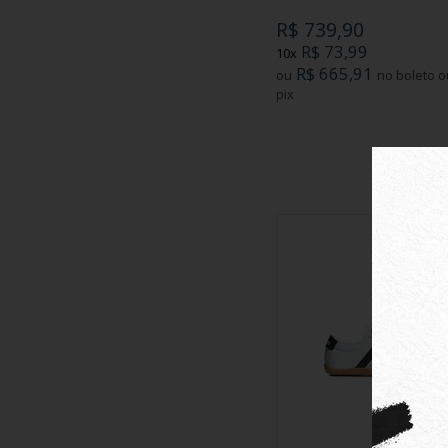
R$ 739,90
R$ 73,99
10x
R$ 665,91
ou
no boleto ou
pix